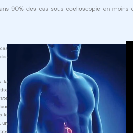
 dans 90% des cas sous coelioscopie en moins 
 cas
 des
s la
tite
yste
leur
s le
, un
tite