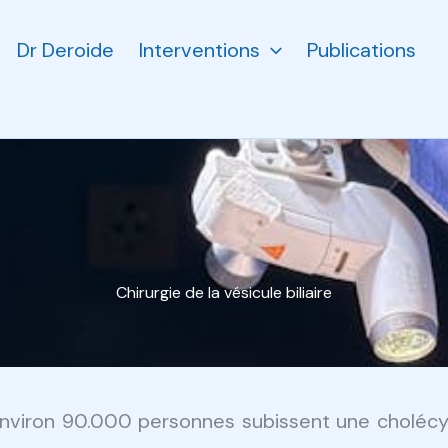
Dr Deroide
Interventions
Publications
Chirurgie de la vésicule biliaire
nviron 90.000 personnes subissent une cholécys