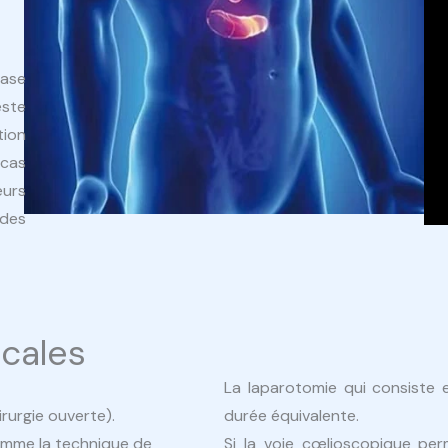
iase
este
tion
 cas
eurs
 des
icales
La laparotomie qui consiste e
rurgie ouverte).
durée équivalente.
comme la technique de
Si la voie cœlioscopique per