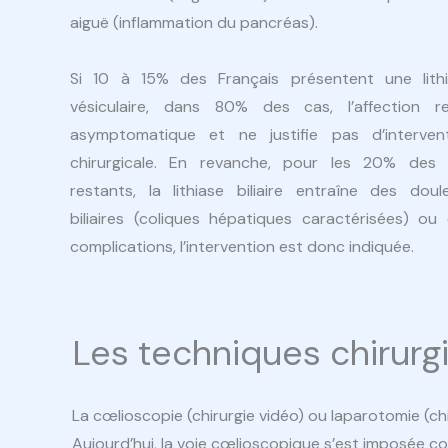
aiguë (inflammation du pancréas).
Si 10 à 15% des Français présentent une lith
vésiculaire, dans 80% des cas, l’affection r
asymptomatique et ne justifie pas d’interven
chirurgicale. En revanche, pour les 20% des
restants, la lithiase biliaire entraîne des doul
biliaires (coliques hépatiques caractérisées) ou
complications, l’intervention est donc indiquée.
Les techniques chirurg
La cœlioscopie (chirurgie vidéo) ou laparotomie (chi
Aujourd’hui, la voie cœlioscopique s’est imposée 