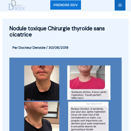
Aller
PRENDRE RDV
au
contenu
Nodule toxique Chirurgie thyroïde sans
cicatrice
Par
Docteur Deroide
/
30/06/2019