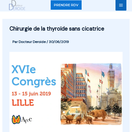
Aller
PRENDRE RDV
au
contenu
Chirurgie de la thyroïde sans cicatrice
Par
Docteur Deroide
/
30/06/2019